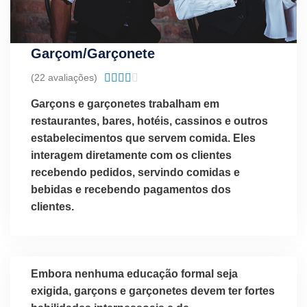
Garçom/Garçonete
Classificado
(22 avaliações)





como
Garçons e garçonetes trabalham em
4.1
restaurantes, bares, hotéis, cassinos e outros
de
estabelecimentos que servem comida. Eles
5
interagem diretamente com os clientes
recebendo pedidos, servindo comidas e
bebidas e recebendo pagamentos dos
clientes.
Embora nenhuma educação formal seja
exigida, garçons e garçonetes devem ter fortes