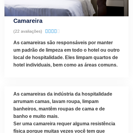
Camareira
Classificado
(22 avaliações)





como
As camareiras são responsáveis por manter
4.1
um padrão de limpeza em todo o hotel ou outro
de
local de hospitalidade. Eles limpam quartos de
5
hotel individuais, bem como as áreas comuns.
As camareiras da indústria da hospitalidade
arrumam camas, lavam roupa, limpam
banheiros, mantêm roupas de cama e de
banho e muito mais.
Ser uma camareira requer alguma resistência
física porque muitas vezes você tem que