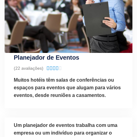
Planejador de Eventos
Classificado
(22 avaliações)





como
Muitos hotéis têm salas de conferências ou
4.1
espaços para eventos que alugam para vários
de
eventos, desde reuniões a casamentos.
5
Um planejador de eventos trabalha com uma
empresa ou um indivíduo para organizar o