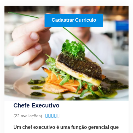
Cadastrar Currículo
Chefe Executivo
Classificado
(22 avaliações)





como
Um chef executivo é uma função gerencial que
4.1