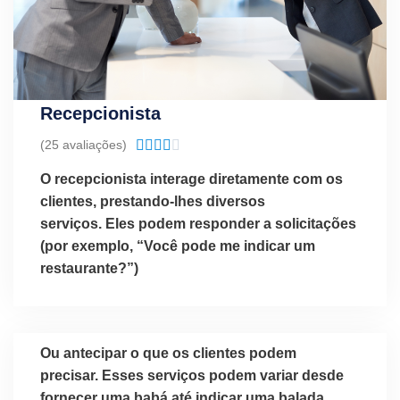
Recepcionista
Classificado
(25 avaliações)





como
O recepcionista interage diretamente com os
4.1
clientes, prestando-lhes diversos
de
serviços. Eles podem responder a solicitações
5
(por exemplo, “Você pode me indicar um
restaurante?”)
Ou antecipar o que os clientes podem
precisar. Esses serviços podem variar desde
fornecer uma babá até indicar uma balada,