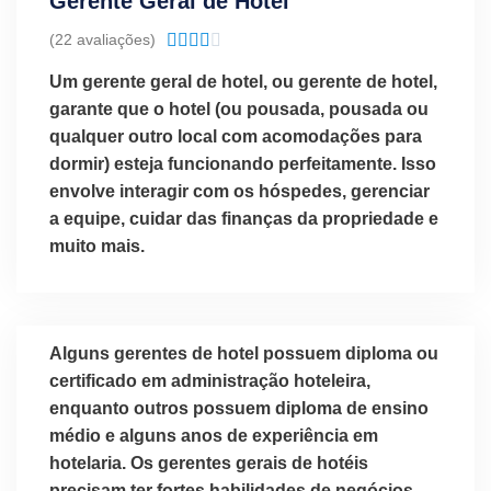
Gerente Geral de Hotel
Classificado
(22 avaliações)





como
Um gerente geral de hotel, ou gerente de hotel,
4.1
garante que o hotel (ou pousada, pousada ou
de
qualquer outro local com acomodações para
5
dormir) esteja funcionando perfeitamente. Isso
envolve interagir com os hóspedes, gerenciar
a equipe, cuidar das finanças da propriedade e
muito mais.
Alguns gerentes de hotel possuem diploma ou
certificado em administração hoteleira,
enquanto outros possuem diploma de ensino
médio e alguns anos de experiência em
hotelaria. Os gerentes gerais de hotéis
precisam ter fortes habilidades de negócios,