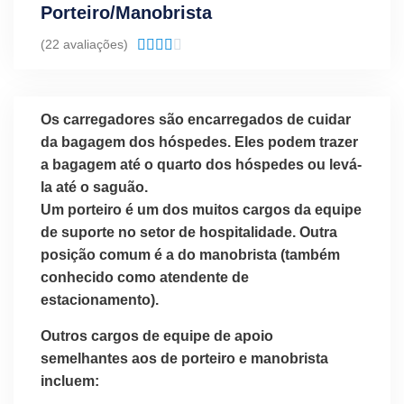
Porteiro/Manobrista
Classificado
(22 avaliações)





como
4.1
de
Os carregadores são encarregados de cuidar
5
da bagagem dos hóspedes. Eles podem trazer
a bagagem até o quarto dos hóspedes ou levá-
la até o saguão.
Um porteiro é um dos muitos cargos da equipe
de suporte no setor de hospitalidade. Outra
posição comum é a do manobrista (também
conhecido como atendente de
estacionamento).
Outros cargos de equipe de apoio
semelhantes aos de porteiro e manobrista
incluem: