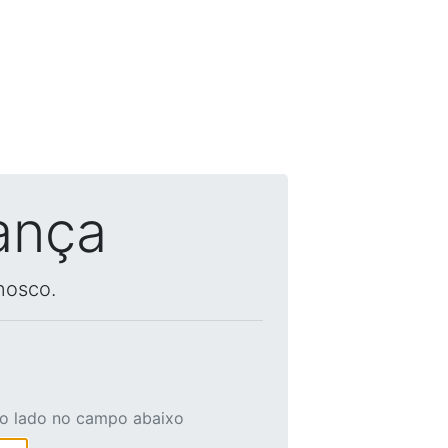
ança
nosco.
ao lado no campo abaixo