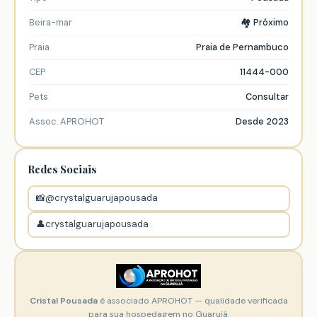
Beira-mar
🏘️ Próximo
Praia
Praia de Pernambuco
CEP
11444-000
Pets
Consultar
Assoc. APROHOT
Desde 2023
Redes Sociais
📸
@crystalguarujapousada
👤
crystalguarujapousada
Cristal Pousada
é associado APROHOT — qualidade verificada
para sua hospedagem no Guarujá.