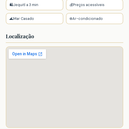
🛍️
Jequití a 3 min
💰
Preços acessíveis
🌊
Mar Casado
❄️
Ar-condicionado
Localização