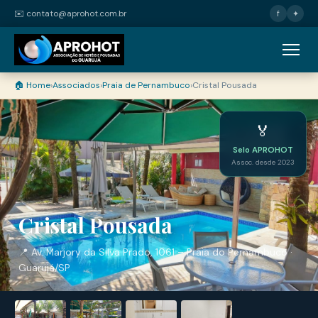
✉️ contato@aprohot.com.br
f
✦
🏠 Home
›
Associados
›
Praia de Pernambuco
›
Cristal Pousada
🏅
Selo APROHOT
Assoc. desde 2023
Cristal Pousada
📍 Av. Marjory da Silva Prado, 1061 – Praia do Pernambuco ·
Guarujá/SP