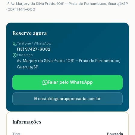
📍 Av. Marjory da Silva Prado, 1061 – Praia do Pernambuco, Guarujá/SP
· CEP 11444-000
Reserve agora
Telefone / WhatsApp
(13) 97427-6082
Endereço
Av. Marjory da Silva Prado, 1061 – Praia do Pernambuco,
Guarujá/SP
Falar pelo WhatsApp
🌐 cristaldoguarujapousada.com.br
Informações
Tipo
Pousada