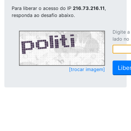
Para liberar o acesso
do IP
216.73.216.11
,
responda ao desafio abaixo.
Digite 
lado no
[trocar imagem]