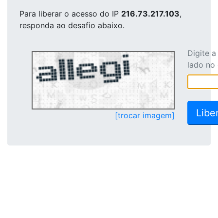
Para liberar o acesso
do IP
216.73.217.103
,
responda ao desafio abaixo.
Digite 
lado no
[trocar imagem]