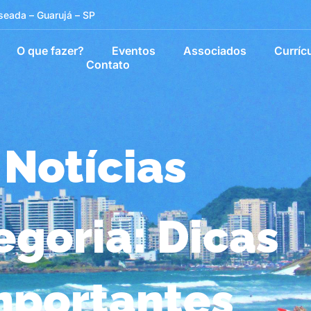
seada – Guarujá – SP
O que fazer?
Eventos
Associados
Curríc
Contato
Notícias
egoria: Dicas
mportantes