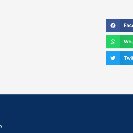
Fac
Wha
Twit
O