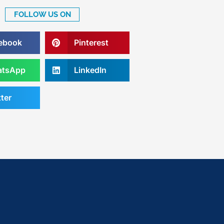
FOLLOW US ON
ebook
Pinterest
tsApp
LinkedIn
ter