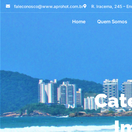
faleconosco@www.aprohot.com.br
R. Iracema, 245 – En
Home
Quem Somos
Cat
I