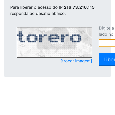
Para liberar o acesso
do IP
216.73.216.115
,
responda ao desafio abaixo.
Digite 
lado no
[trocar imagem]