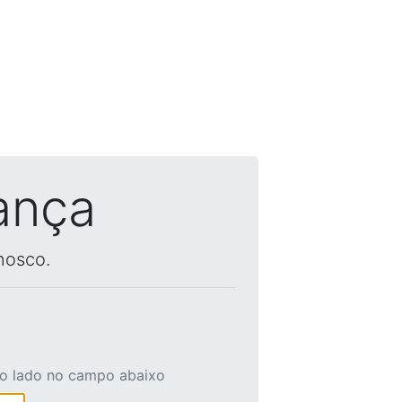
ança
nosco.
ao lado no campo abaixo