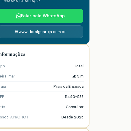
Enseada, Guarujá/SP
Falar pelo WhatsApp
🌐 www.doralguaruja.com.br
nformações
ipo
Hotel
eira-mar
🌊 Sim
raia
Praia da Enseada
EP
11440-533
ets
Consultar
ssoc. APROHOT
Desde 2025