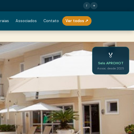
f
✦
raias
Associados
Contato
Ver todos ↗
🏅
Selo APROHOT
Assoc. desde 2025