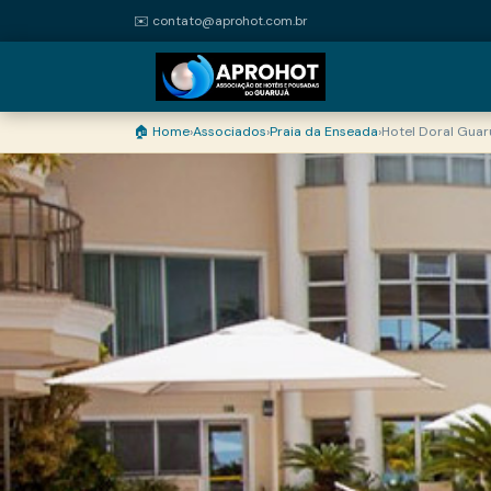
✉️ contato@aprohot.com.br
🏠 Home
›
Associados
›
Praia da Enseada
›
Hotel Doral Guar