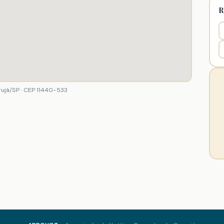
R
rujá/SP · CEP 11440-533