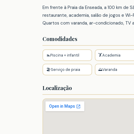
Em frente à Praia da Enseada, a 100 km de São 
restaurante, academia, salão de jogos e Wi-F
Quartos com varanda, ar-condicionado, TV a 
Comodidades
🏊
Piscina + infantil
🏋️
Academia
🏖️
Serviço de praia
🌅
Varanda
Localização