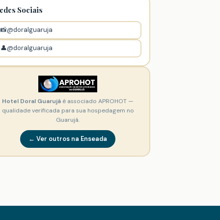
edes Sociais
📸
@doralguaruja
👤
@doralguaruja
Hotel Doral Guarujá
é associado APROHOT —
qualidade verificada para sua hospedagem no
Guarujá.
← Ver outros na Enseada