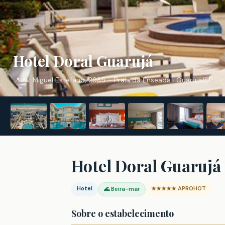
Hotel Doral Guarujá
📍 Av. Miguel Estéfano, 2985 – Praia da Enseada · Guarujá/SP
Hotel Doral Guarujá
Hotel
★★★★★ APROHOT
🌊 Beira-mar
Sobre o estabelecimento