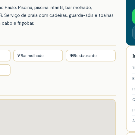
Paulo. Piscina, piscina infantil, bar molhado,
i. Serviço de praia com cadeiras, guarda-sóis e toalhas.
cabo e frigobar.
I
🍹
Bar molhado
🍽️
Restaurante
T
B
P
C
P
A