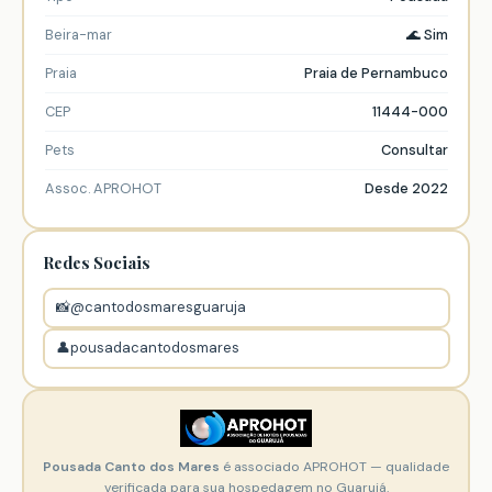
Beira-mar
🌊 Sim
Praia
Praia de Pernambuco
CEP
11444-000
Pets
Consultar
Assoc. APROHOT
Desde 2022
Redes Sociais
📸
@cantodosmaresguaruja
👤
pousadacantodosmares
Pousada Canto dos Mares
é associado APROHOT — qualidade
verificada para sua hospedagem no Guarujá.