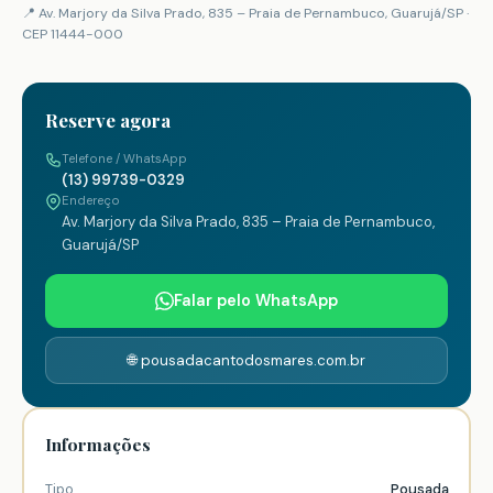
📍 Av. Marjory da Silva Prado, 835 – Praia de Pernambuco, Guarujá/SP ·
CEP 11444-000
Reserve agora
Telefone / WhatsApp
(13) 99739-0329
Endereço
Av. Marjory da Silva Prado, 835 – Praia de Pernambuco,
Guarujá/SP
Falar pelo WhatsApp
🌐 pousadacantodosmares.com.br
Informações
Tipo
Pousada