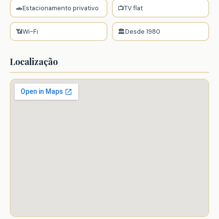
🚗
Estacionamento privativo
📺
TV flat
📶
Wi-Fi
🏛️
Desde 1980
Localização