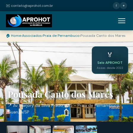
✉️ contato@aprohot.com.br
f
✦
🏠 Home
›
Associados
›
Praia de Pernambuco
›
Pousada Canto dos Mares
🏅
Selo APROHOT
Assoc. desde 2022
Pousada Canto dos Mares
📍 Av. Marjory da Silva Prado, 835 – Praia de Pernambuco ·
Guarujá/SP