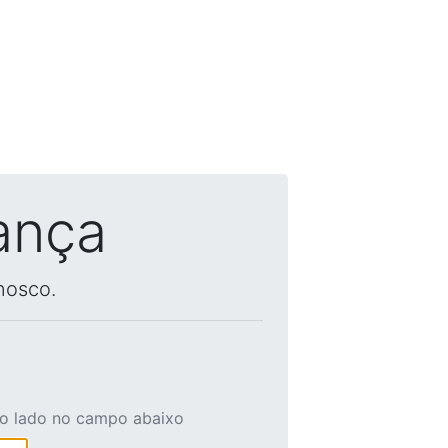
ança
nosco.
ao lado no campo abaixo