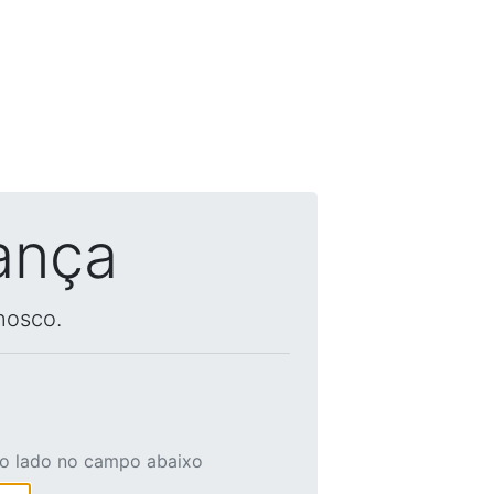
ança
nosco.
ao lado no campo abaixo