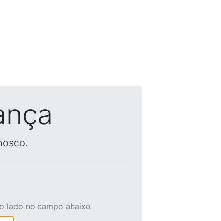
ança
nosco.
ao lado no campo abaixo