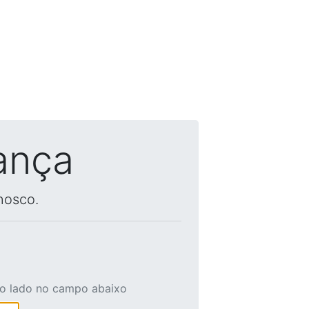
ança
nosco.
ao lado no campo abaixo