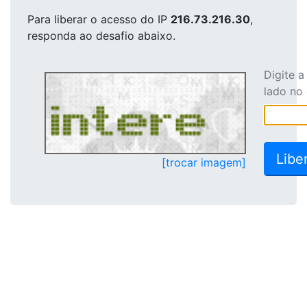
Para liberar o acesso
do IP
216.73.216.30
,
responda ao desafio abaixo.
Digite 
lado no
[trocar imagem]