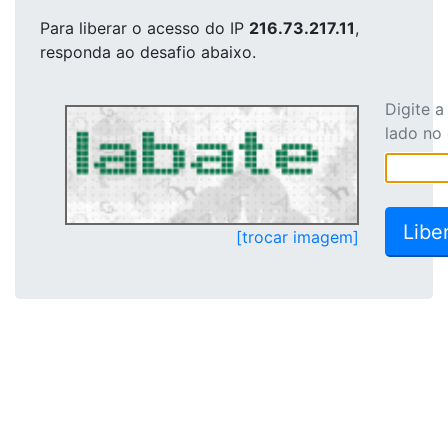
Para liberar o acesso
do IP
216.73.217.11
,
responda ao desafio abaixo.
Digite 
lado no
[trocar imagem]