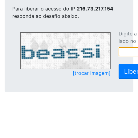
Para liberar o acesso
do IP
216.73.217.154
,
responda ao desafio abaixo.
Digite 
lado no
[trocar imagem]