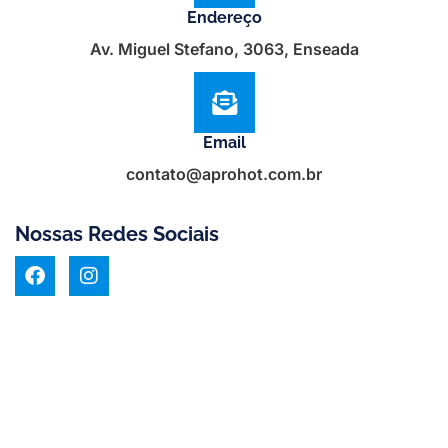
Endereço
Av. Miguel Stefano, 3063, Enseada
Email
contato@aprohot.com.br
Nossas Redes Sociais
F
I
a
n
c
s
e
t
b
a
o
g
o
r
k
a
m