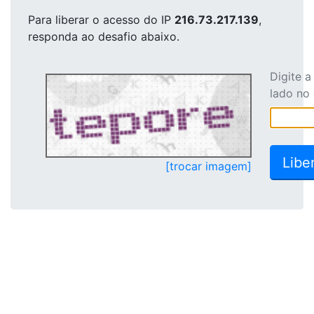
Para liberar o acesso
do IP
216.73.217.139
,
responda ao desafio abaixo.
Digite 
lado no
[trocar imagem]