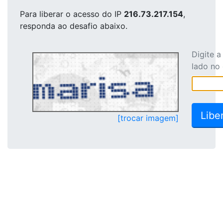
Para liberar o acesso
do IP
216.73.217.154
,
responda ao desafio abaixo.
Digite 
lado no
[trocar imagem]