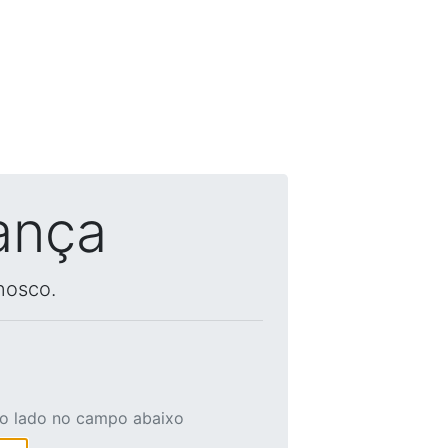
ança
nosco.
ao lado no campo abaixo