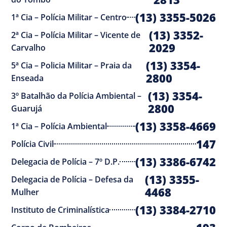
(13) 3355-5026
1ª Cia – Polícia Militar – Centro
(13) 3352-
2ª Cia – Polícia Militar – Vicente de
2029
Carvalho
(13) 3354-
5ª Cia – Policia Militar – Praia da
2800
Enseada
(13) 3354-
3º Batalhão da Polícia Ambiental –
2800
Guarujá
(13) 3358-4669
1ª Cia – Polícia Ambiental
147
Polícia Civil
(13) 3386-6742
Delegacia de Polícia – 7º D.P.
(13) 3355-
Delegacia de Polícia – Defesa da
4468
Mulher
(13) 3384-2710
Instituto de Criminalística