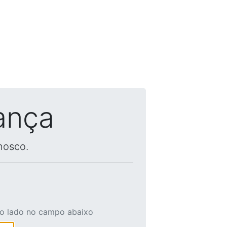
ança
nosco.
ao lado no campo abaixo