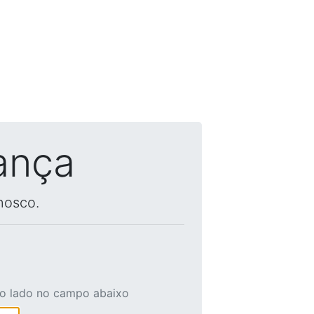
ança
nosco.
ao lado no campo abaixo